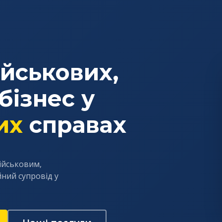
йськових,
бізнес у
их
справах
ійськовим,
йний супровід у