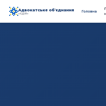
Адвокатське об'єднання
Головна
«ЄДІЯ»