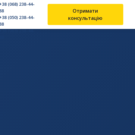
+38 (068) 238-44-
Отримати
88
+38 (050) 238-44-
консультацію
88
+38 (063) 238-44-
88